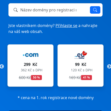
Název domény k registraci nebo převodu
Jste vlastníkem domény?
Přihlaste se
a nahrajte
na váš web obsah.
299 Kč
99 Kč
362 Kč s DPH
120 Kč s DPH
600 Kč
169 Kč
50 %
41 %
* cena na 1. rok registrace nové domény