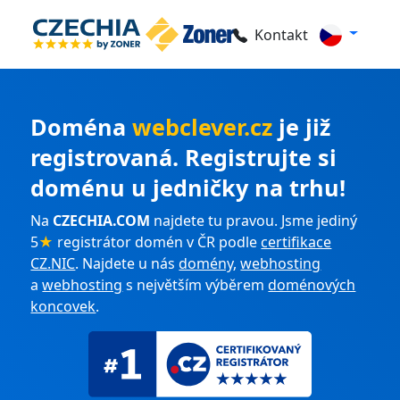
Kontakt
Doména
webclever.cz
je již
registrovaná. Registrujte si
doménu u jedničky na trhu!
Na
CZECHIA.COM
najdete tu pravou. Jsme jediný
5
★
registrátor domén v ČR podle
certifikace
CZ.NIC
. Najdete u nás
domény
,
webhosting
a
webhosting
s největším výběrem
doménových
koncovek
.